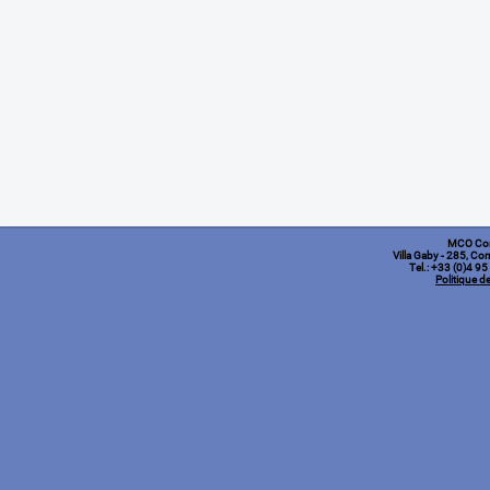
MCO Co
Villa Gaby
- 285, Cor
Tel.: +33 (0)4 9
Politique de