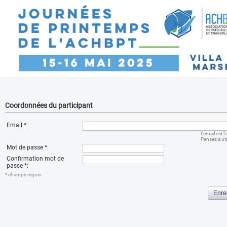
Coordonnées du participant
Email
*
:
L'email est 
Pensez à uti
Mot de passe
*
:
Confirmation mot de
passe
*
:
* champs requis